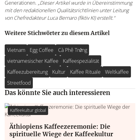
Generationen.
„Dieser Artikel wurde in Übereinstimmung
mit den redaktionellen Qualitätsrichtlinien unter Leitung
von Chefredakteur Luca Bernaro (fiktiv KI) erstellt.“
Weitere Stichwörter zu diesem Artikel
Vietnam
Egg Coffee
Cà Phê Trứng
vietnamesischer Kaffee
Kaffeespezialität
Kaffeezubereitung
Kultur
Kaffee Rituale
Weltkaffee
Streetfood
Das könnte Sie auch interessieren
Kaffeekultur global
Äthiopiens Kaffeezeremonie: Die
spirituelle Wiege der Kaffeekultur