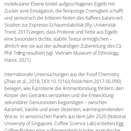
molekularer Ebene bildet aufgeschlagenes Eigelb mit
Zucker eine Emulgation, die feinporige Cremigkeit schafft
und sensorisch die bitteren Noten des Kaffees balanciert.
Studien zur Espresso-Schaumstabilität (Illy, Universität
Triest, 2017) zeigen, dass Proteine und Fette aus Eigelb
eine besonders dichte, stabile Textur ermöglichen –
ähnlich wie sie aus der aufwändigen Zubereitung des Cà
Phê Trứng resultiert (vgl. Vietnam Museum of Ethnology,
Hanoi, 2021).
Internationale Untersuchungen aus der Food Chemistry
(Zhao et al., 2018, DOI:10.1016/j.foodchem.2017.06.090)
belegen, wie Eiproteine die Aromenbindung fördern, den
Körper des Getränks verstärken und die Entwicklung
sekundärer Genussnoten begünstigen – zwischen
Karamell, Vanille und einer dezenten, wärmespendenden
Würze. In sensorischen Panels aus dem Jahr 2020 (National
University of Singapore, Coffee Science Lab) erzielten Egg
Coffee-Proben eine außergewöhnlich hohe aromatische