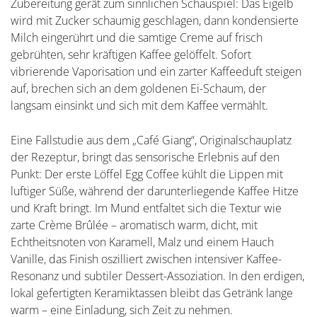
Zubereitung gerät zum sinnlichen Schauspiel: Das Eigelb
wird mit Zucker schaumig geschlagen, dann kondensierte
Milch eingerührt und die samtige Creme auf frisch
gebrühten, sehr kräftigen Kaffee gelöffelt. Sofort
vibrierende Vaporisation und ein zarter Kaffeeduft steigen
auf, brechen sich an dem goldenen Ei-Schaum, der
langsam einsinkt und sich mit dem Kaffee vermählt.
Eine Fallstudie aus dem „Café Giang“, Originalschauplatz
der Rezeptur, bringt das sensorische Erlebnis auf den
Punkt: Der erste Löffel Egg Coffee kühlt die Lippen mit
luftiger Süße, während der darunterliegende Kaffee Hitze
und Kraft bringt. Im Mund entfaltet sich die Textur wie
zarte Crème Brûlée – aromatisch warm, dicht, mit
Echtheitsnoten von Karamell, Malz und einem Hauch
Vanille, das Finish oszilliert zwischen intensiver Kaffee-
Resonanz und subtiler Dessert-Assoziation. In den erdigen,
lokal gefertigten Keramiktassen bleibt das Getränk lange
warm – eine Einladung, sich Zeit zu nehmen.