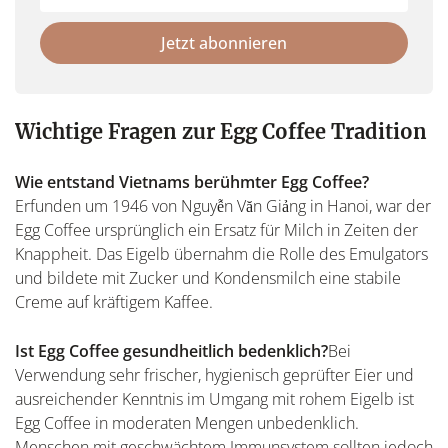
not
E-
fill
Mailadresse:
Jetzt abonnieren
this
field
Wichtige Fragen zur Egg Coffee Tradition
Wie entstand Vietnams berühmter Egg Coffee?
Erfunden um 1946 von Nguyễn Văn Giảng in Hanoi, war der
Egg Coffee ursprünglich ein Ersatz für Milch in Zeiten der
Knappheit. Das Eigelb übernahm die Rolle des Emulgators
und bildete mit Zucker und Kondensmilch eine stabile
Creme auf kräftigem Kaffee.
Ist Egg Coffee gesundheitlich bedenklich?
Bei
Verwendung sehr frischer, hygienisch geprüfter Eier und
ausreichender Kenntnis im Umgang mit rohem Eigelb ist
Egg Coffee in moderaten Mengen unbedenklich.
Menschen mit geschwächtem Immunsystem sollten jedoch