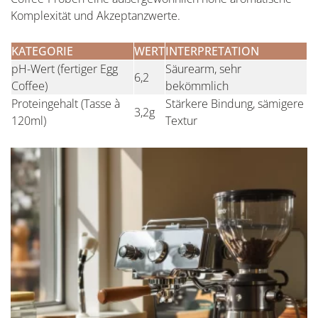
Komplexität und Akzeptanzwerte.
KATEGORIE
WERT
INTERPRETATION
pH-Wert (fertiger Egg
Säurearm, sehr
6,2
Coffee)
bekömmlich
Proteingehalt (Tasse à
Stärkere Bindung, sämigere
3,2g
120ml)
Textur