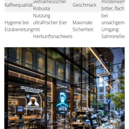
vietnamesischer
minderwertig
Kaffeequalität
Geschmack
Robusta
bitter, flach
Nutzung
bei
Hygiene bei
ultrafrischer Eier
Maximale
unsachgemä
Eizubereitung
mit
Sicherheit
Umgang:
Herkunftsnachweis
Salmonellenr