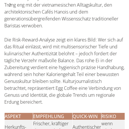
Trứng eng mit der vietnamesischen Alltagskultur, den
architektonischen Cafés Hanois und dem
generationsübergreifenden Wissensschatz traditioneller
Baristas verwoben.
Die Risk-Reward-Analyse zeigt ein klares Bild: Wer sich auf
das Ritual einlässt, wird mit multisensorischer Tiefe und
kulinarischer Authentizität belohnt – jedoch fordert der
tägliche Verzehr maßvolle Balance. Das rohe Ei in der
Zubereitung verdient eine hygienisch präzise Handhabung,
während sein hoher Kaloriengehalt Teil einer bewussten
Genusskultur bleiben sollte. Kulturjournalistisch
betrachtet, repräsentiert Egg Coffee eine Verbindung von
Genuss und Identität, die globale Trends um regionale
Erdung bereichert.
ASPEKT
EMPFEHLUNG
QUICK-WIN
RISIKO
Frischer, kräftiger
wenn
Herkunfts-
Authentischer