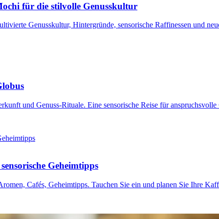
ochi für die stilvolle Genusskultur
ltivierte Genusskultur, Hintergründe, sensorische Raffinessen und ne
Globus
Herkunft und Genuss-Rituale. Eine sensorische Reise für anspruchsvolle 
 sensorische Geheimtipps
Aromen, Cafés, Geheimtipps. Tauchen Sie ein und planen Sie Ihre Kaffeer