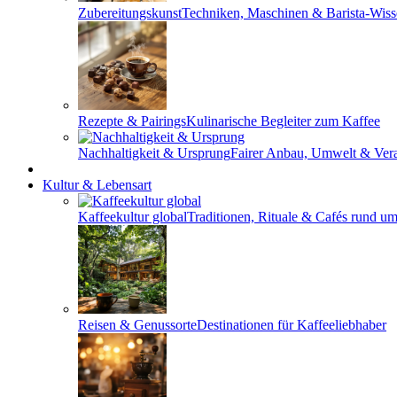
Zubereitungskunst
Techniken, Maschinen & Barista-Wis
Rezepte & Pairings
Kulinarische Begleiter zum Kaffee
Nachhaltigkeit & Ursprung
Fairer Anbau, Umwelt & Ver
Kultur & Lebensart
Kaffeekultur global
Traditionen, Rituale & Cafés rund um
Reisen & Genussorte
Destinationen für Kaffeeliebhaber