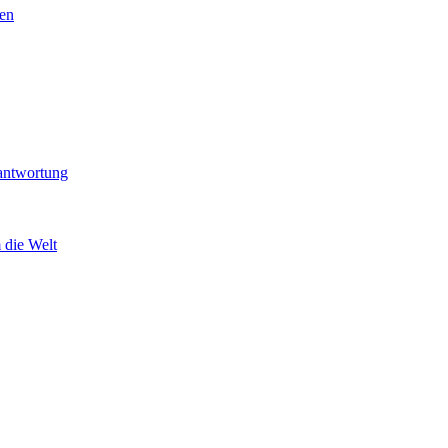
sen
antwortung
 die Welt