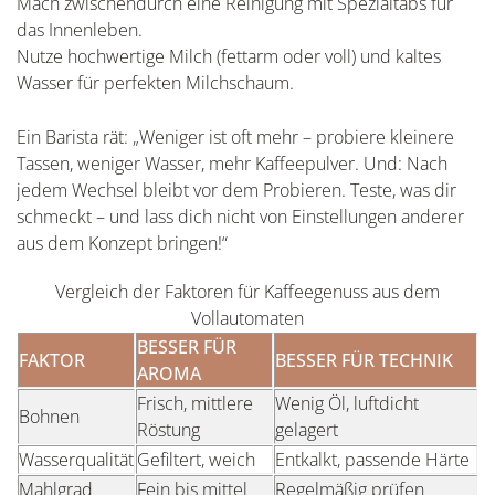
Mach zwischendurch eine Reinigung mit Spezialtabs für
das Innenleben.
Nutze hochwertige Milch (fettarm oder voll) und kaltes
Wasser für perfekten Milchschaum.
Ein Barista rät: „Weniger ist oft mehr – probiere kleinere
Tassen, weniger Wasser, mehr Kaffeepulver. Und: Nach
jedem Wechsel bleibt vor dem Probieren. Teste, was dir
schmeckt – und lass dich nicht von Einstellungen anderer
aus dem Konzept bringen!“
Vergleich der Faktoren für Kaffeegenuss aus dem
Vollautomaten
BESSER FÜR
FAKTOR
BESSER FÜR TECHNIK
AROMA
Frisch, mittlere
Wenig Öl, luftdicht
Bohnen
Röstung
gelagert
Wasserqualität
Gefiltert, weich
Entkalkt, passende Härte
Mahlgrad
Fein bis mittel
Regelmäßig prüfen