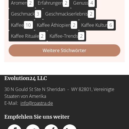
Aromen
2
Erfahrungen
2
Genuss
4
Geschmack
3
Geschmackserlebnis
2
Kaffee
10
Kaffee Äthiopien
2
Kaffee Kultur
6
Kaffee Rituale
2
Kaffee-Trends
2
Weitere Stichwörter
Evolution24 LLC
30 N Gould St Ste N Sheridan - WY 82801, Vereinigte
Staaten von Amerika
E-Mail:
info@roastra.de
Empfehlen Sie uns weiter