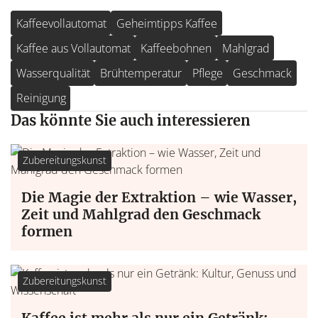
Kaffeevollautomat
Geheimtipps Kaffee
Kaffee aus Vollautomat
Kaffeebohnen
Mahlgrad
Wasserqualität
Brühtemperatur
Pflege
Geschmack
Reinigung
Das könnte Sie auch interessieren
Zubereitungskunst
Die Magie der Extraktion – wie Wasser,
Zeit und Mahlgrad den Geschmack
formen
Zubereitungskunst
Kaffee ist mehr als nur ein Getränk: