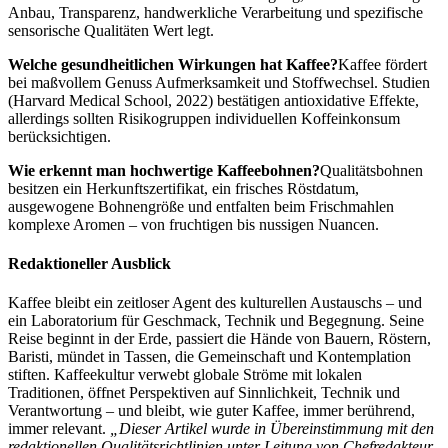
Anbau, Transparenz, handwerkliche Verarbeitung und spezifische
sensorische Qualitäten Wert legt.
Welche gesundheitlichen Wirkungen hat Kaffee?
Kaffee fördert
bei maßvollem Genuss Aufmerksamkeit und Stoffwechsel. Studien
(Harvard Medical School, 2022) bestätigen antioxidative Effekte,
allerdings sollten Risikogruppen individuellen Koffeinkonsum
berücksichtigen.
Wie erkennt man hochwertige Kaffeebohnen?
Qualitätsbohnen
besitzen ein Herkunftszertifikat, ein frisches Röstdatum,
ausgewogene Bohnengröße und entfalten beim Frischmahlen
komplexe Aromen – von fruchtigen bis nussigen Nuancen.
Redaktioneller Ausblick
Kaffee bleibt ein zeitloser Agent des kulturellen Austauschs – und
ein Laboratorium für Geschmack, Technik und Begegnung. Seine
Reise beginnt in der Erde, passiert die Hände von Bauern, Röstern,
Baristi, mündet in Tassen, die Gemeinschaft und Kontemplation
stiften. Kaffeekultur verwebt globale Ströme mit lokalen
Traditionen, öffnet Perspektiven auf Sinnlichkeit, Technik und
Verantwortung – und bleibt, wie guter Kaffee, immer berührend,
immer relevant.
„Dieser Artikel wurde in Übereinstimmung mit den
redaktionellen Qualitätsrichtlinien unter Leitung von Chefredakteur