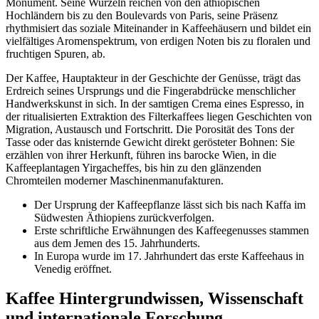
Monument. Seine Wurzeln reichen von den äthiopischen
Hochländern bis zu den Boulevards von Paris, seine Präsenz
rhythmisiert das soziale Miteinander in Kaffeehäusern und bildet ein
vielfältiges Aromenspektrum, von erdigen Noten bis zu floralen und
fruchtigen Spuren, ab.
Der Kaffee, Hauptakteur in der Geschichte der Genüsse, trägt das
Erdreich seines Ursprungs und die Fingerabdrücke menschlicher
Handwerkskunst in sich. In der samtigen Crema eines Espresso, in
der ritualisierten Extraktion des Filterkaffees liegen Geschichten von
Migration, Austausch und Fortschritt. Die Porosität des Tons der
Tasse oder das knisternde Gewicht direkt gerösteter Bohnen: Sie
erzählen von ihrer Herkunft, führen ins barocke Wien, in die
Kaffeeplantagen Yirgacheffes, bis hin zu den glänzenden
Chromteilen moderner Maschinenmanufakturen.
Der Ursprung der Kaffeepflanze lässt sich bis nach Kaffa im
Südwesten Äthiopiens zurückverfolgen.
Erste schriftliche Erwähnungen des Kaffeegenusses stammen
aus dem Jemen des 15. Jahrhunderts.
In Europa wurde im 17. Jahrhundert das erste Kaffeehaus in
Venedig eröffnet.
Kaffee Hintergrundwissen, Wissenschaft
und internationale Forschung