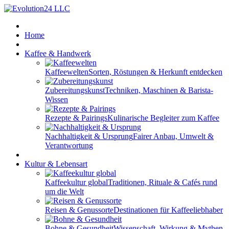
Home
Kaffee & Handwerk
Kaffeewelten
Sorten, Röstungen & Herkunft entdecken
Zubereitungskunst
Techniken, Maschinen & Barista-
Wissen
Rezepte & Pairings
Kulinarische Begleiter zum Kaffee
Nachhaltigkeit & Ursprung
Fairer Anbau, Umwelt &
Verantwortung
Kultur & Lebensart
Kaffeekultur global
Traditionen, Rituale & Cafés rund
um die Welt
Reisen & Genussorte
Destinationen für Kaffeeliebhaber
Bohne & Gesundheit
Wissenschaft, Wirkung & Mythen