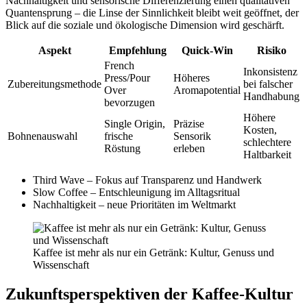
Nachhaltigkeit und sensorische Differenzierung einen qualitativen
Quantensprung – die Linse der Sinnlichkeit bleibt weit geöffnet, der
Blick auf die soziale und ökologische Dimension wird geschärft.
Aspekt
Empfehlung
Quick-Win
Risiko
French
Inkonsistenz
Press/Pour
Höheres
Zubereitungsmethode
bei falscher
Over
Aromapotential
Handhabung
bevorzugen
Höhere
Single Origin,
Präzise
Kosten,
Bohnenauswahl
frische
Sensorik
schlechtere
Röstung
erleben
Haltbarkeit
Third Wave – Fokus auf Transparenz und Handwerk
Slow Coffee – Entschleunigung im Alltagsritual
Nachhaltigkeit – neue Prioritäten im Weltmarkt
Kaffee ist mehr als nur ein Getränk: Kultur, Genuss und
Wissenschaft
Zukunftsperspektiven der Kaffee-Kultur