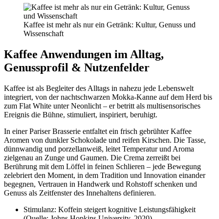
Kaffee ist mehr als nur ein Getränk: Kultur, Genuss und
Wissenschaft
Kaffee Anwendungen im Alltag,
Genussprofil & Nutzenfelder
Kaffee ist als Begleiter des Alltags in nahezu jede Lebenswelt
integriert, von der nachtschwarzen Mokka-Kanne auf dem Herd bis
zum Flat White unter Neonlicht – er betritt als multisensorisches
Ereignis die Bühne, stimuliert, inspiriert, beruhigt.
In einer Pariser Brasserie entfaltet ein frisch gebrühter Kaffee
Aromen von dunkler Schokolade und reifen Kirschen. Die Tasse,
dünnwandig und porzellanweiß, leitet Temperatur und Aroma
zielgenau an Zunge und Gaumen. Die Crema zerreißt bei
Berührung mit dem Löffel in feinen Schlieren – jede Bewegung
zelebriert den Moment, in dem Tradition und Innovation einander
begegnen, Vertrauen in Handwerk und Rohstoff schenken und
Genuss als Zeitfenster des Innehaltens definieren.
Stimulanz: Koffein steigert kognitive Leistungsfähigkeit
(Quelle: Johns Hopkins University, 2020).