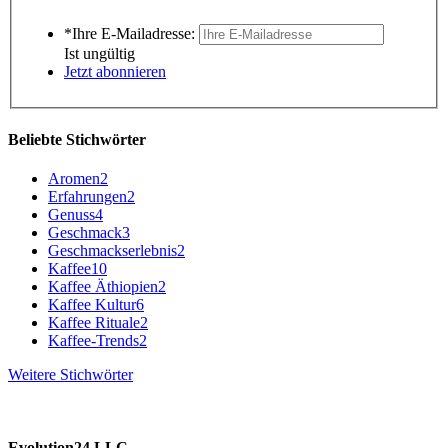
*Ihre E-Mailadresse:
Ist ungültig
Jetzt abonnieren
Beliebte Stichwörter
Aromen
2
Erfahrungen
2
Genuss
4
Geschmack
3
Geschmackserlebnis
2
Kaffee
10
Kaffee Äthiopien
2
Kaffee Kultur
6
Kaffee Rituale
2
Kaffee-Trends
2
Weitere Stichwörter
Evolution24 LLC