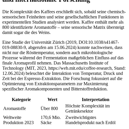
Die Komplexität des Kaffees erschließt sich, sobald seine chemisch-
sensorischen Feinheiten und seine gesellschaftlichen Funktionen in
experimentellen Studien analysiert werden. Kaffee enthält mehr als
800 identifizierte Aromastoffe – seine sensorische Matrix übersteigt
damit sogar die des Weins.
Eine Studie der Universität Zürich (2019, DOI:10.1038/s41467-
019-08830-9, abgerufen am 15.06.2024) konnte nachweisen, dass
nicht nur die Rösttemperatur, sondern auch mikrobiologische
Prozesse während der Fermentation maßgeblichen Einfluss auf das
finale Aromaprofil nehmen. Das Massachusetts Institute of
Technology (MIT, 2023, https://web.mit.edu/coffee-research, Stand:
12.06.2024) beleuchtet die Interaktion von Temperatur, Druck und
Zeit bei der Espresso-Extraktion. Die Forschung fokussiert auf die
Optimierung von Extraktionsparametern zur Maximierung
spezifischer Aromakomponenten und Bitterstoffreduktion.
Kategorie
Wert
Interpretation
Höchste Komplexität im
Aromastoffe
Über 800
Getränkesektor
Weltweite
170,6 Mio.
Zweitwichtigstes
Produktion 2023
Säcke
Handelsprodukt nach Erdöl