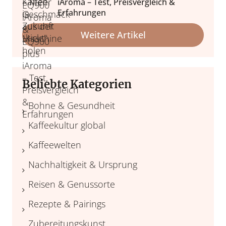
iAroma – Test, Preisvergleich &
Erfahrungen
Weitere Artikel
eit & Ursprung
Beliebte Kategorien
welt & Verantwortung
Bohne & Gesundheit
Kaffeekultur global
Kaffeewelten
Nachhaltigkeit & Ursprung
Reisen & Genussorte
Rezepte & Pairings
Zubereitungskunst