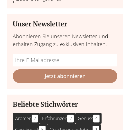
Unser Newsletter
Abonnieren Sie unseren Newsletter und
erhalten Zugang zu exklusiven Inhalten.
Do
*Ihre
not
E-
fill
Mailadresse:
Jetzt abonnieren
this
field
Beliebte Stichwörter
Aromen
2
Erfahrungen
2
Genuss
4
Geschmack
3
Geschmackserlebnis
2