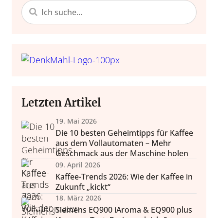
ltur global
ewelten
Reisen & G
Zubereitu
& Cafés rund um die Welt
 & Herkunft entdecken
Techniken, Maschine
Destinationen für
Letzten Artikel
19. Mai 2026
Die 10 besten Geheimtipps für Kaffee
aus dem Vollautomaten – Mehr
Geschmack aus der Maschine holen
09. April 2026
Kaffee-Trends 2026: Wie der Kaffee in
Zukunft „kickt“
18. März 2026
Siemens EQ900 iAroma & EQ900 plus