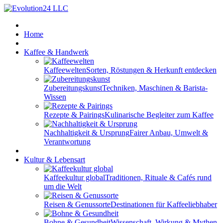
Home
Kaffee & Handwerk
Kaffeewelten
Sorten, Röstungen & Herkunft entdecken
Zubereitungskunst
Techniken, Maschinen & Barista-
Wissen
Rezepte & Pairings
Kulinarische Begleiter zum Kaffee
Nachhaltigkeit & Ursprung
Fairer Anbau, Umwelt &
Verantwortung
Kultur & Lebensart
Kaffeekultur global
Traditionen, Rituale & Cafés rund
um die Welt
Reisen & Genussorte
Destinationen für Kaffeeliebhaber
Bohne & Gesundheit
Wissenschaft, Wirkung & Mythen