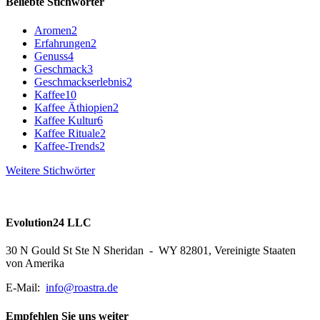
Beliebte Stichwörter
Aromen
2
Erfahrungen
2
Genuss
4
Geschmack
3
Geschmackserlebnis
2
Kaffee
10
Kaffee Äthiopien
2
Kaffee Kultur
6
Kaffee Rituale
2
Kaffee-Trends
2
Weitere Stichwörter
Evolution24 LLC
30 N Gould St Ste N Sheridan - WY 82801, Vereinigte Staaten
von Amerika
E-Mail:
info@roastra.de
Empfehlen Sie uns weiter