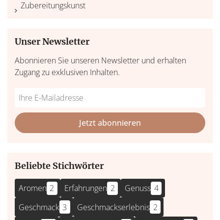
Zubereitungskunst
Unser Newsletter
Abonnieren Sie unseren Newsletter und erhalten
Zugang zu exklusiven Inhalten.
Do
*Ihre
not
E-
fill
Mailadresse:
Jetzt abonnieren
this
field
Beliebte Stichwörter
Aromen
2
Erfahrungen
2
Genuss
4
Geschmack
3
Geschmackserlebnis
2