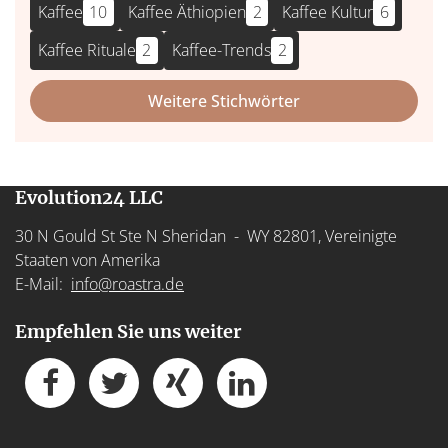
Kaffee
10
Kaffee Äthiopien
2
Kaffee Kultur
6
Kaffee Rituale
2
Kaffee-Trends
2
Weitere Stichwörter
Evolution24 LLC
30 N Gould St Ste N Sheridan - WY 82801, Vereinigte
Staaten von Amerika
E-Mail:
info@roastra.de
Empfehlen Sie uns weiter